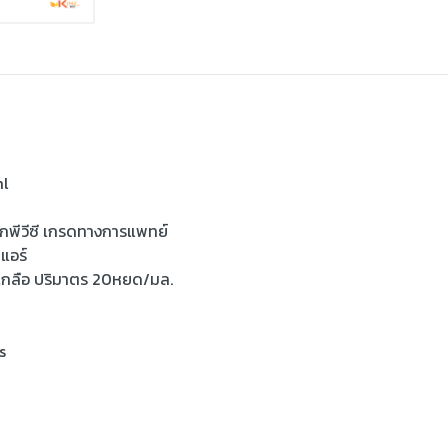
ml
พีวีซี เกรดทางการแพทย์
มแอร์
เกลือ ปริมาตร 20หยด/มล.
s